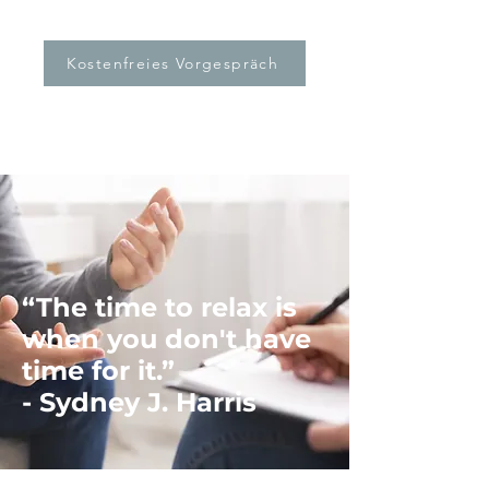
Kostenfreies Vorgespräch
“The time to relax is
when you don't have
time for it.”
- Sydney J. Harris